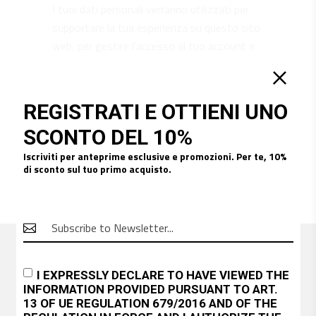
I tuoi dati personali verranno utilizzati per
supportare la tua esperienza su questo sito
web, per gestire l'accesso al tuo account e
per altri scopi descritti nella nostra
privacy
policy
.
REGISTRATI E OTTIENI UNO
REGISTRATI
SCONTO DEL 10%
Iscriviti per anteprime esclusive e promozioni. Per te, 10%
di sconto sul tuo primo acquisto.

I EXPRESSLY DECLARE TO HAVE VIEWED THE
INFORMATION
PROVIDED PURSUANT TO ART.
13 OF UE REGULATION 679/2016 AND OF THE