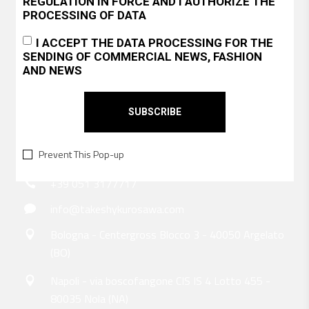
REGULATION IN FORCE AND I AUTHORIZE THE
PROCESSING OF DATA
Me 'nd SAWA
I ACCEPT THE DATA PROCESSING FOR THE
SENDING OF COMMERCIAL NEWS, FASHION
Supporto clienti
Privacy Policy
Informativa dei Cookies
AND NEWS
CONTATTI
Prevent This Pop-up
+39 051 3177717
info@takeshykurosawa.com
Bologna - Centergross Blocco 3 - 40050 Argelato
(BO)
Napoli - via boscofangone CIS IS 4 Lotto 455 -
80035 Nola (NA)