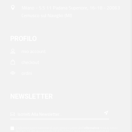
Milano - S.S 11 Padana Superiore, 16-18 - 20063
Cernusco sul Naviglio (MI)
PROFILO
mio account
checkout
ordini
NEWSLETTER

Dichiaro espressamente di aver preso visione dell’
informativa
resa ai sensi
dell’art. 13 del regolamento UE 679/2016 e della normativa vigente ed