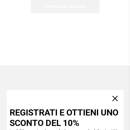
RITORNA AL NEGOZIO
REGISTRATI E OTTIENI UNO
Me 'nd SAWA
SCONTO DEL 10%