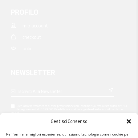
PROFILO
mio account
checkout
ordini
NEWSLETTER

Dichiaro espressamente di aver preso visione dell’
informativa
resa ai sensi dell’art. 13
del regolamento UE 679/2016 e della normativa vigente ed autorizzo il trattamento
dei dati
Gestisci Consenso
Accetto il trattamento dei dati per l’invio di novità commerciali, fashion e news
Per fornire le migliori esperienze, utilizziamo tecnologie come i cookie per